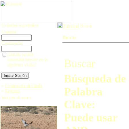
Usuarios registrados
Principal
Buscar
Usuario:
Buscar
Contraseña:
¿Iniciar sesión
automáticamente en la
Buscar
siguiente visita?
Búsqueda de
»
Contraseña olvidada
Palabra
»
Registro
Imagen aleatoria
Clave:
Puede usar