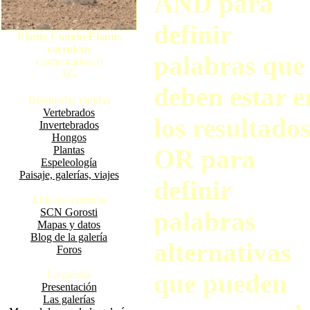
AND para
definir
Elanio Común/Elanus
caeruleus
palabras que
Comentarios: 0
SG
deben estar e
Búsquedas rápidas
Vertebrados
los resultados
Invertebrados
Hongos
Plantas
OR para
Espeleología
Paisaje, galerías, viajes
definir
Enlaces externos
SCN Gorosti
palabras
Mapas y datos
Blog de la galería
alternativas
Foros
La galería
que pueden
Presentación
Las galerías