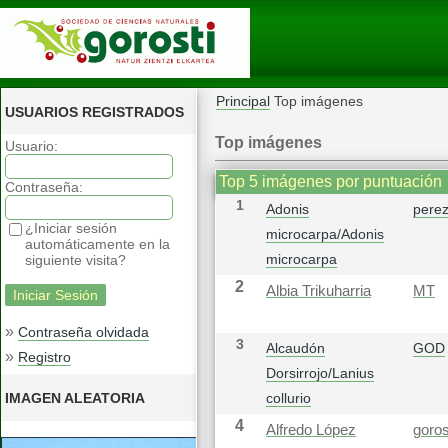
Principal
Top imágenes
USUARIOS REGISTRADOS
Top imágenes
Usuario:
Top 5 imágenes por puntuación
Contraseña:
1
Adonis
pere
¿Iniciar sesión
microcarpa/Adonis
automáticamente en la
microcarpa
siguiente visita?
2
Albia Trikuharria
MT
»
Contraseña olvidada
3
Alcaudón
GOD
»
Registro
Dorsirrojo/Lanius
IMAGEN ALEATORIA
collurio
4
Alfredo López
goros