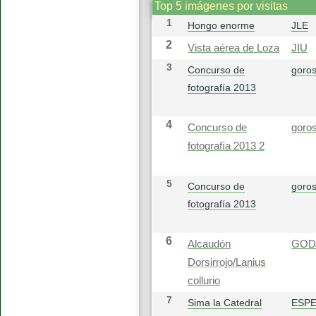
Top 5 imágenes por visitas
1
Hongo enorme
JLE
2
Vista aérea de Loza
JIU
3
Concurso de
goros
fotografía 2013
4
Concurso de
goros
fotografía 2013 2
5
Concurso de
goros
fotografía 2013
6
Alcaudón
GOD
Dorsirrojo/Lanius
collurio
7
Sima la Catedral
ESP