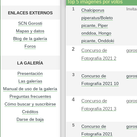
Top 5 imágenes por votos
1
Invit
Chalciporus
ENLACES EXTERNOS
piperatus/Boleto
SCN Gorosti
picante, Piper
Mapas y datos
onddoa, Hongo
Blog de la galería
picante, Onddoki
Foros
2
Concurso de
goros
Fotografía 2021 2
LA GALERÍA
Presentación
3
Concurso de
goros
Las galerías
Fotografía 2021 10
Manual de uso de la galería
Preguntas frecuentes
4
Concurso de
goros
Cómo buscar y suscribirse
Fotografía 2021 3
Créditos
Darse de baja
5
Concurso de
goros
Fotografía 2021