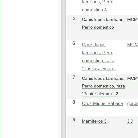
familiaris, Perro
doméstico 4
5
Canis lupus familiaris,
MCM
Perro doméstico
6
Canis lupus
MC
familiaris, Perro
doméstico, raza
"Pastor alemán".
7
Canis lupus familiaris,
MCM
Perro doméstico, raza
"Pastor alemán". 2
8
Cruz Miguel Babace
goros
9
Mamíferos 3
JIJ