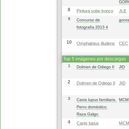
GOR
8
Pintura sobe tronco
JLE
9
Concurso de
goros
fotografía 2013 4
10
Omphalotus illudens
CEC
Top 5 imágenes por descargas
1
Dolmen de Odiego II
JID
2
Dolmen de Odiego II
JID
3
Canis lupus familiaris,
MCM
Perro doméstico.
Raza Galgo.
4
Canis lupus
MC