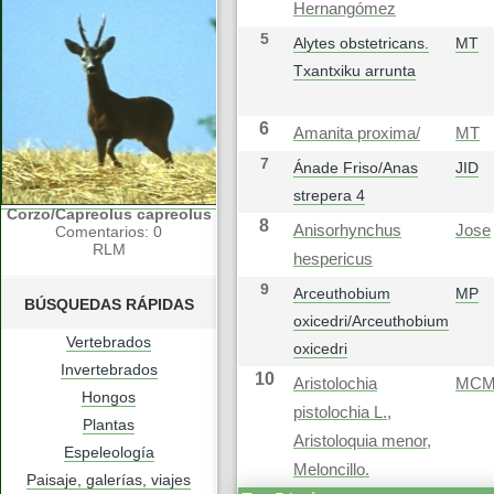
Hernangómez
5
Alytes obstetricans.
MT
Txantxiku arrunta
6
Amanita proxima/
MT
7
Ánade Friso/Anas
JID
strepera 4
Corzo/Capreolus capreolus
8
Anisorhynchus
Jose
Comentarios: 0
RLM
hespericus
9
Arceuthobium
MP
BÚSQUEDAS RÁPIDAS
oxicedri/Arceuthobium
Vertebrados
oxicedri
Invertebrados
10
Aristolochia
MC
Hongos
pistolochia L.,
Plantas
Aristoloquia menor,
Espeleología
Meloncillo.
Paisaje, galerías, viajes