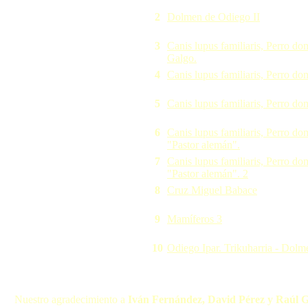
2
Dolmen de Odiego II
3
Canis lupus familiaris, Perro do
Galgo.
4
Canis lupus familiaris, Perro do
5
Canis lupus familiaris, Perro do
6
Canis lupus familiaris, Perro do
"Pastor alemán".
7
Canis lupus familiaris, Perro do
"Pastor alemán". 2
8
Cruz Miguel Babace
9
Mamíferos 3
10
Odiego Ipar. Trikuharria - Dolm
Nuestro agradecimiento a
Iván Fernández, David Pérez y Raúl 