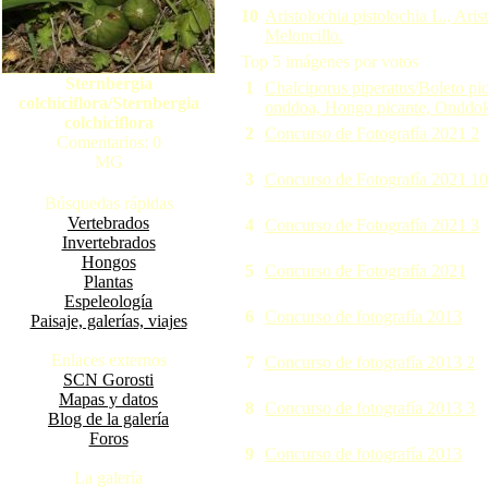
10
Aristolochia pistolochia L., Ari
Meloncillo.
Top 5 imágenes por votos
Sternbergia
1
Chalciporus piperatus/Boleto pic
colchiciflora/Sternbergia
onddoa, Hongo picante, Onddok
colchiciflora
2
Concurso de Fotografía 2021 2
Comentarios: 0
MG
3
Concurso de Fotografía 2021 10
Búsquedas rápidas
Vertebrados
4
Concurso de Fotografía 2021 3
Invertebrados
Hongos
5
Concurso de Fotografía 2021
Plantas
Espeleología
6
Concurso de fotografía 2013
Paisaje, galerías, viajes
Enlaces externos
7
Concurso de fotografía 2013 2
SCN Gorosti
Mapas y datos
8
Concurso de fotografía 2013 3
Blog de la galería
Foros
9
Concurso de fotografía 2013
La galería