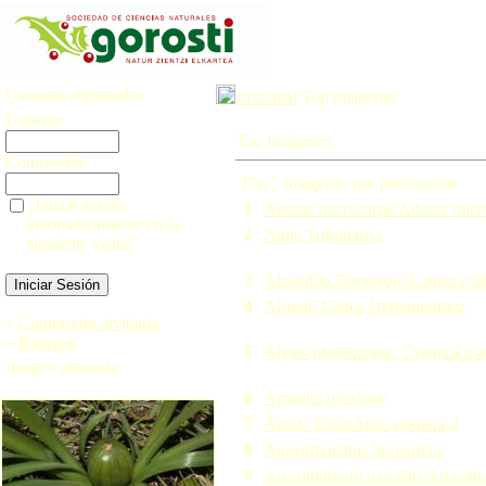
Usuarios registrados
Principal
Top imágenes
Usuario:
Top imágenes
Contraseña:
Top 5 imágenes por puntuación
¿Iniciar sesión
1
Adonis microcarpa/Adonis micr
automáticamente en la
2
Albia Trikuharria
siguiente visita?
3
Alcaudón Dorsirrojo/Lanius coll
4
Alfredo López Hernangómez
»
Contraseña olvidada
»
Registro
5
Alytes obstetricans. Txantxiku a
Imagen aleatoria
6
Amanita proxima/
7
Ánade Friso/Anas strepera 4
8
Anisorhynchus hespericus
9
Arceuthobium oxicedri/Arceuth