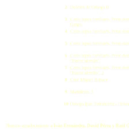
2
Dolmen de Odiego II
3
Canis lupus familiaris, Perro do
Galgo.
4
Canis lupus familiaris, Perro do
5
Canis lupus familiaris, Perro do
6
Canis lupus familiaris, Perro do
"Pastor alemán".
7
Canis lupus familiaris, Perro do
"Pastor alemán". 2
8
Cruz Miguel Babace
9
Mamíferos 3
10
Odiego Ipar. Trikuharria - Dolm
Nuestro agradecimiento a
Iván Fernández, David Pérez y Raúl 