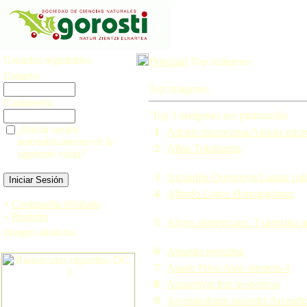
Usuarios registrados
Principal
Top imágenes
Usuario:
Top imágenes
Contraseña:
Top 5 imágenes por puntuación
¿Iniciar sesión
1
Adonis microcarpa/Adonis micr
automáticamente en la
2
Albia Trikuharria
siguiente visita?
3
Alcaudón Dorsirrojo/Lanius coll
4
Alfredo López Hernangómez
»
Contraseña olvidada
»
Registro
5
Alytes obstetricans. Txantxiku a
Imagen aleatoria
6
Amanita proxima/
7
Ánade Friso/Anas strepera 4
8
Anisorhynchus hespericus
9
Arceuthobium oxicedri/Arceuth