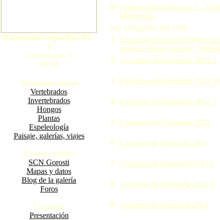
10
Aristolochia pistolochia L., Ari
Meloncillo.
Top 5 imágenes por votos
Ranunculus tripartitus DC.
1
Chalciporus piperatus/Boleto pic
3
onddoa, Hongo picante, Onddok
Comentarios: 0
2
Concurso de Fotografía 2021 2
MCM
3
Concurso de Fotografía 2021 10
Búsquedas rápidas
Vertebrados
Invertebrados
4
Concurso de Fotografía 2021 3
Hongos
Plantas
5
Concurso de Fotografía 2021
Espeleología
Paisaje, galerías, viajes
6
Concurso de fotografía 2013
Enlaces externos
SCN Gorosti
7
Concurso de fotografía 2013 2
Mapas y datos
Blog de la galería
8
Concurso de fotografía 2013 3
Foros
9
Concurso de fotografía 2013
La galería
Presentación