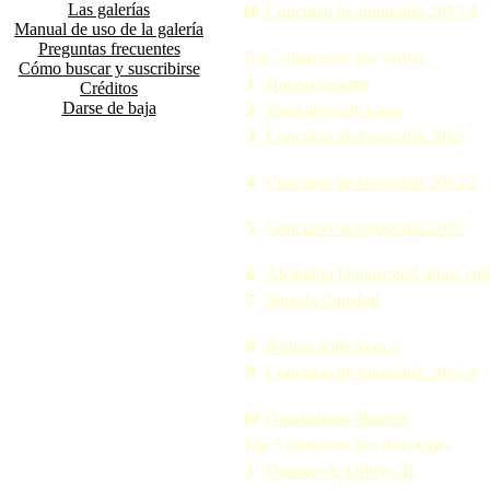
Las galerías
10
Concurso de fotografía 2013 4
Manual de uso de la galería
Preguntas frecuentes
Top 5 imágenes por visitas
Cómo buscar y suscribirse
1
Hongo enorme
Créditos
Darse de baja
2
Vista aérea de Loza
3
Concurso de fotografía 2013
4
Concurso de fotografía 2013 2
5
Concurso de fotografía 2013
6
Alcaudón Dorsirrojo/Lanius coll
7
Sima la Catedral
8
Pintura sobe tronco
9
Concurso de fotografía 2013 4
10
Omphalotus illudens
Top 5 imágenes por descargas
1
Dolmen de Odiego II