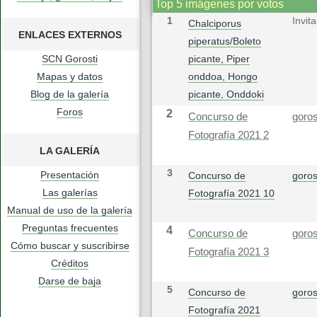
Top 5 imágenes por votos
1
Invit
Chalciporus
ENLACES EXTERNOS
piperatus/Boleto
SCN Gorosti
picante, Piper
Mapas y datos
onddoa, Hongo
Blog de la galería
picante, Onddoki
Foros
2
Concurso de
goros
Fotografía 2021 2
LA GALERÍA
3
Presentación
Concurso de
goros
Las galerías
Fotografía 2021 10
Manual de uso de la galería
Preguntas frecuentes
4
Concurso de
goros
Cómo buscar y suscribirse
Fotografía 2021 3
Créditos
Darse de baja
5
Concurso de
goros
Fotografía 2021