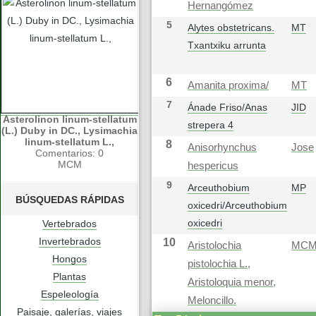
Hernangómez
5
Alytes obstetricans.
MT
Txantxiku arrunta
6
Amanita proxima/
MT
7
Ánade Friso/Anas
JID
Asterolinon linum-stellatum
strepera 4
(L.) Duby in DC., Lysimachia
linum-stellatum L.,
8
Anisorhynchus
Jose
Comentarios: 0
MCM
hespericus
9
Arceuthobium
MP
BÚSQUEDAS RÁPIDAS
oxicedri/Arceuthobium
oxicedri
Vertebrados
Invertebrados
10
Aristolochia
MC
Hongos
pistolochia L.,
Plantas
Aristoloquia menor,
Espeleología
Meloncillo.
Paisaje, galerías, viajes