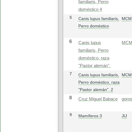
familiaris, Perro
doméstico 4
5
Canis lupus familiaris,
MCM
Perro doméstico
6
Canis lupus
MC
familiaris, Perro
doméstico, raza
"Pastor alemán".
7
Canis lupus familiaris,
MCM
Perro doméstico, raza
"Pastor alemán". 2
8
Cruz Miguel Babace
goros
9
Mamíferos 3
JIJ