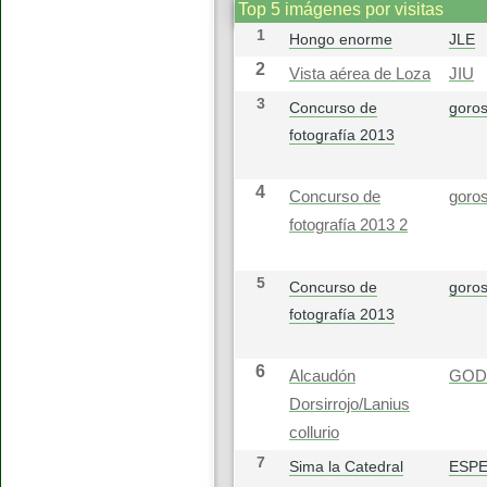
Top 5 imágenes por visitas
1
Hongo enorme
JLE
2
Vista aérea de Loza
JIU
3
Concurso de
goros
fotografía 2013
4
Concurso de
goros
fotografía 2013 2
5
Concurso de
goros
fotografía 2013
6
Alcaudón
GOD
Dorsirrojo/Lanius
collurio
7
Sima la Catedral
ESP