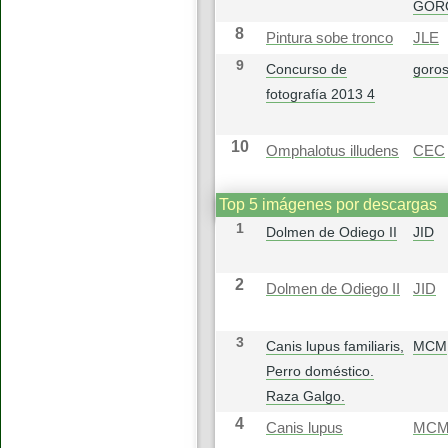
GOR
8
Pintura sobe tronco
JLE
9
Concurso de
goros
fotografía 2013 4
10
Omphalotus illudens
CEC
Top 5 imágenes por descargas
1
Dolmen de Odiego II
JID
2
Dolmen de Odiego II
JID
3
Canis lupus familiaris,
MCM
Perro doméstico.
Raza Galgo.
4
Canis lupus
MC