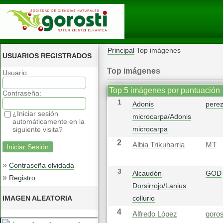
Principal
Top imágenes
USUARIOS REGISTRADOS
Top imágenes
Usuario:
Top 5 imágenes por puntuación
Contraseña:
1
Adonis
pere
¿Iniciar sesión
microcarpa/Adonis
automáticamente en la
microcarpa
siguiente visita?
2
Albia Trikuharria
MT
»
Contraseña olvidada
3
Alcaudón
GOD
»
Registro
Dorsirrojo/Lanius
IMAGEN ALEATORIA
collurio
4
Alfredo López
goros