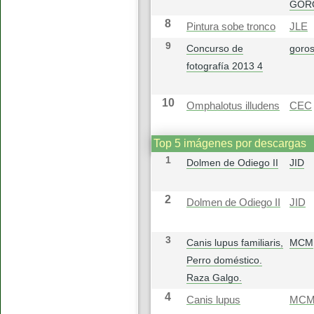
GOR
8
Pintura sobe tronco
JLE
9
Concurso de
goros
fotografía 2013 4
10
Omphalotus illudens
CEC
Top 5 imágenes por descargas
1
Dolmen de Odiego II
JID
2
Dolmen de Odiego II
JID
3
Canis lupus familiaris,
MCM
Perro doméstico.
Raza Galgo.
4
Canis lupus
MC