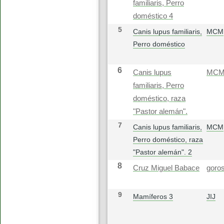
familiaris, Perro
doméstico 4
5
Canis lupus familiaris,
MCM
Perro doméstico
6
Canis lupus
MC
familiaris, Perro
doméstico, raza
"Pastor alemán".
7
Canis lupus familiaris,
MCM
Perro doméstico, raza
"Pastor alemán". 2
8
Cruz Miguel Babace
goros
9
Mamíferos 3
JIJ