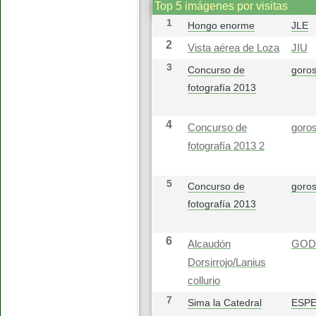
Top 5 imágenes por visitas
1
Hongo enorme
JLE
2
Vista aérea de Loza
JIU
3
Concurso de
goros
fotografía 2013
4
Concurso de
goros
fotografía 2013 2
5
Concurso de
goros
fotografía 2013
6
Alcaudón
GOD
Dorsirrojo/Lanius
collurio
7
Sima la Catedral
ESP