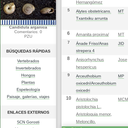
Hernangómez
5
Alytes obstetricans.
MT
Txantxiku arrunta
Candidula arganica
Comentarios: 0
6
Amanita proxima/
MT
PZU
7
Ánade Friso/Anas
JID
strepera 4
BÚSQUEDAS RÁPIDAS
8
Anisorhynchus
Jose
Vertebrados
hespericus
Invertebrados
9
Hongos
Arceuthobium
MP
Plantas
oxicedri/Arceuthobium
Espeleología
oxicedri
Paisaje, galerías, viajes
10
Aristolochia
MC
pistolochia L.,
ENLACES EXTERNOS
Aristoloquia menor,
Meloncillo.
SCN Gorosti