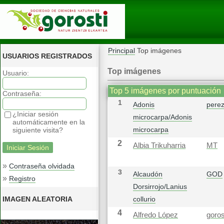
Principal
Top imágenes
USUARIOS REGISTRADOS
Top imágenes
Usuario:
Top 5 imágenes por puntuación
Contraseña:
1
Adonis
pere
¿Iniciar sesión
microcarpa/Adonis
automáticamente en la
microcarpa
siguiente visita?
2
Albia Trikuharria
MT
»
Contraseña olvidada
3
Alcaudón
GOD
»
Registro
Dorsirrojo/Lanius
IMAGEN ALEATORIA
collurio
4
Alfredo López
goros