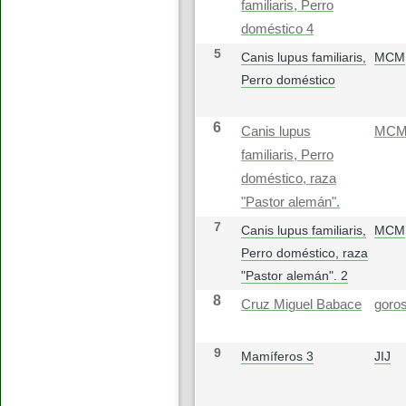
familiaris, Perro
doméstico 4
5
Canis lupus familiaris,
MCM
Perro doméstico
6
Canis lupus
MC
familiaris, Perro
doméstico, raza
"Pastor alemán".
7
Canis lupus familiaris,
MCM
Perro doméstico, raza
"Pastor alemán". 2
8
Cruz Miguel Babace
goros
9
Mamíferos 3
JIJ