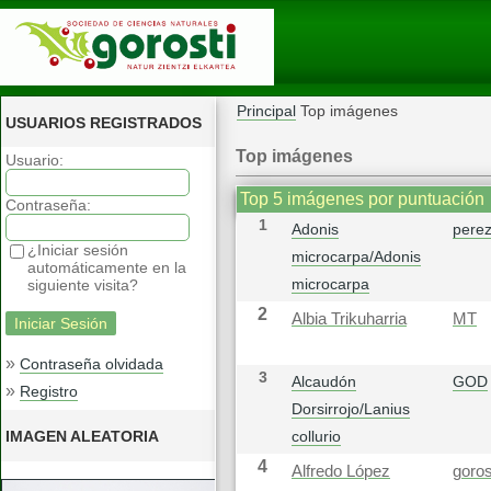
Principal
Top imágenes
USUARIOS REGISTRADOS
Top imágenes
Usuario:
Top 5 imágenes por puntuación
Contraseña:
1
Adonis
pere
¿Iniciar sesión
microcarpa/Adonis
automáticamente en la
microcarpa
siguiente visita?
2
Albia Trikuharria
MT
»
Contraseña olvidada
3
Alcaudón
GOD
»
Registro
Dorsirrojo/Lanius
IMAGEN ALEATORIA
collurio
4
Alfredo López
goros