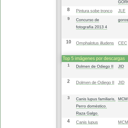
GOR
8
Pintura sobe tronco
JLE
9
Concurso de
goros
fotografía 2013 4
10
Omphalotus illudens
CEC
Top 5 imágenes por descargas
1
Dolmen de Odiego II
JID
2
Dolmen de Odiego II
JID
3
Canis lupus familiaris,
MCM
Perro doméstico.
Raza Galgo.
4
Canis lupus
MC