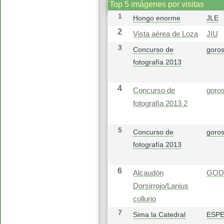
Top 5 imágenes por visitas
1
Hongo enorme
JLE
2
Vista aérea de Loza
JIU
3
Concurso de
goros
fotografía 2013
4
Concurso de
goros
fotografía 2013 2
5
Concurso de
goros
fotografía 2013
6
Alcaudón
GOD
Dorsirrojo/Lanius
collurio
7
Sima la Catedral
ESP