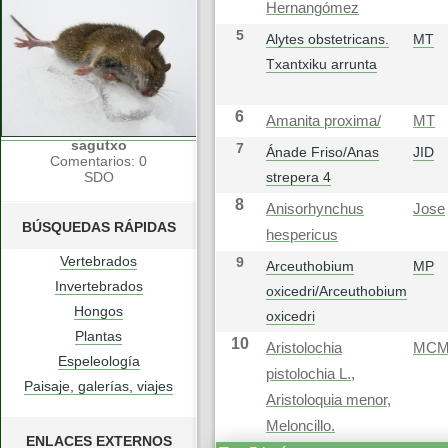
Hernangómez
5
Alytes obstetricans.
MT
Txantxiku arrunta
6
Amanita proxima/
MT
sagutxo
7
Ánade Friso/Anas
JID
Comentarios: 0
SDO
strepera 4
8
Anisorhynchus
Jose
BÚSQUEDAS RÁPIDAS
hespericus
Vertebrados
9
Arceuthobium
MP
Invertebrados
oxicedri/Arceuthobium
Hongos
oxicedri
Plantas
10
Aristolochia
MC
Espeleología
pistolochia L.,
Paisaje, galerías, viajes
Aristoloquia menor,
Meloncillo.
ENLACES EXTERNOS