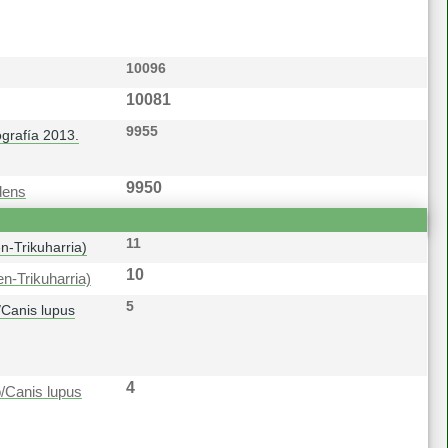
10096
10081
9955
grafía 2013.
9950
dens
11
n-Trikuharria)
10
n-Trikuharria)
5
/Canis lupus
4
/Canis lupus