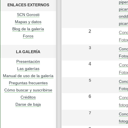
pipe
ENLACES EXTERNOS
pican
SCN Gorosti
ondd
Mapas y datos
pica
Blog de la galería
2
Conc
Foros
Foto
3
Conc
LA GALERÍA
Foto
Presentación
4
Conc
Las galerías
Foto
Manual de uso de la galería
5
Conc
Preguntas frecuentes
Foto
Cómo buscar y suscribirse
6
Créditos
Conc
Darse de baja
foto
7
Conc
foto