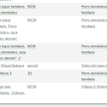
 lupus familiaris,
MCM
Perro doméstico
o doméstico
familiaris
s lupus
MCM
Perro doméstico
iaris, Perro
familiaris
stico, raza
tor alemán".
 lupus familiaris,
MCM
Perro doméstico
o doméstico, raza
familiaris
tor alemán". 2
 Miguel Babace
gorosti
Selección para 
feros 3
JIJ
Perro doméstico
familiaris
go Ipar.
MCM
Odiego II (Dolme
uharria - Dolmen.