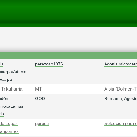
is
perezoso1976
Adonis microcar
ocarpa/Adonis
ocarpa
 Trikuharria
MT
Albia (Dolmen-Tr
udón
GOD
Rumanía, Agost
rrojo/Lanius
rio
edo López
gorosti
Selección para 
nangómez