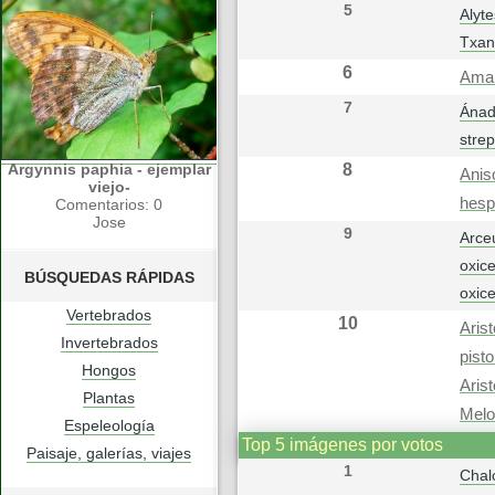
5
Alyte
Txan
6
Aman
7
Ánad
stre
Argynnis paphia - ejemplar
8
Anis
viejo-
hesp
Comentarios: 0
Jose
9
Arce
oxic
BÚSQUEDAS RÁPIDAS
oxice
Vertebrados
10
Arist
Invertebrados
pisto
Hongos
Aris
Plantas
Melon
Espeleología
Top 5 imágenes por votos
Paisaje, galerías, viajes
1
Chal