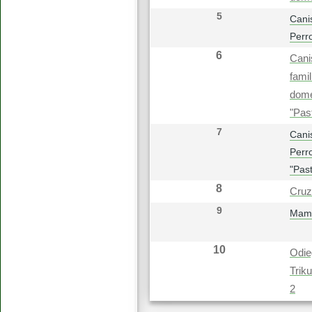
5
Canis
Perr
6
Cani
famil
domé
"Pas
7
Canis
Perr
"Pas
8
Cruz
9
Mamí
10
Odie
Trik
2