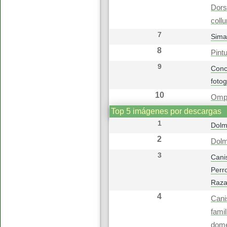
Dors
collu
7
Sima
8
Pint
9
Conc
foto
10
Omph
Top 5 imágenes por descargas
1
Dolm
2
Dolm
3
Canis
Perr
Raza
4
Cani
famil
domé