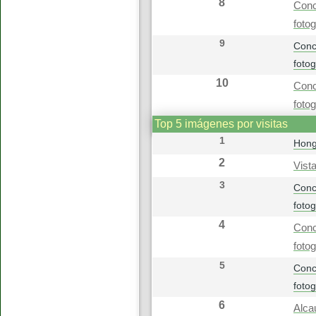
8
Conc
foto
9
Conc
foto
10
Conc
foto
Top 5 imágenes por visitas
1
Hong
2
Vist
3
Conc
foto
4
Conc
foto
5
Conc
foto
6
Alca