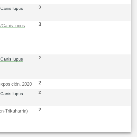
3
/Canis lupus
3
/Canis lupus
2
/Canis lupus
2
exposición. 2020
2
/Canis lupus
2
n-Trikuharria)