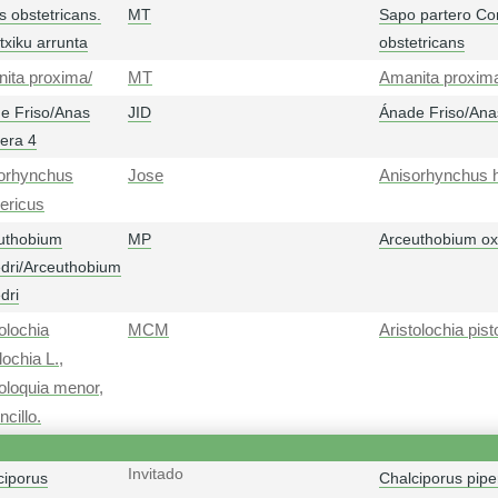
s obstetricans.
MT
Sapo partero Co
txiku arrunta
obstetricans
ita proxima/
MT
Amanita proxim
e Friso/Anas
JID
Ánade Friso/Ana
pera 4
orhynchus
Jose
Anisorhynchus 
ericus
uthobium
MP
Arceuthobium ox
edri/Arceuthobium
dri
olochia
MCM
Aristolochia pist
lochia L.,
toloquia menor,
cillo.
Invitado
ciporus
Chalciporus pipe