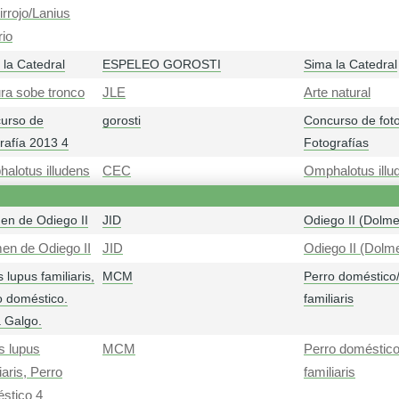
irrojo/Lanius
rio
 la Catedral
ESPELEO GOROSTI
Sima la Catedral
ura sobe tronco
JLE
Arte natural
urso de
gorosti
Concurso de foto
grafía 2013 4
Fotografías
alotus illudens
CEC
Omphalotus illu
en de Odiego II
JID
Odiego II (Dolme
en de Odiego II
JID
Odiego II (Dolme
 lupus familiaris,
MCM
Perro doméstico
o doméstico.
familiaris
 Galgo.
s lupus
MCM
Perro doméstico
iaris, Perro
familiaris
stico 4