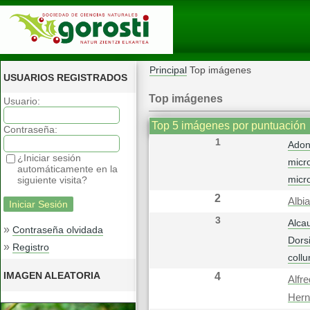
Principal
Top imágenes
USUARIOS REGISTRADOS
Top imágenes
Usuario:
Top 5 imágenes por puntuación
Contraseña:
1
Adon
¿Iniciar sesión
micr
automáticamente en la
micr
siguiente visita?
2
Albia
3
Alca
»
Contraseña olvidada
Dorsi
»
Registro
collu
IMAGEN ALEATORIA
4
Alfr
Her