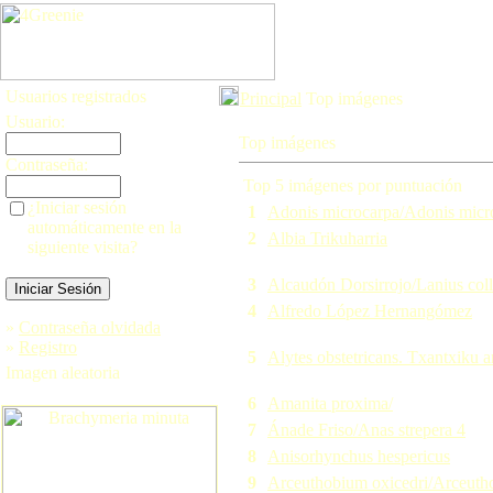
Usuarios registrados
Principal
Top imágenes
Usuario:
Top imágenes
Contraseña:
Top 5 imágenes por puntuación
¿Iniciar sesión
1
Adonis microcarpa/Adonis micr
automáticamente en la
2
Albia Trikuharria
siguiente visita?
3
Alcaudón Dorsirrojo/Lanius coll
4
Alfredo López Hernangómez
»
Contraseña olvidada
»
Registro
5
Alytes obstetricans. Txantxiku a
Imagen aleatoria
6
Amanita proxima/
7
Ánade Friso/Anas strepera 4
8
Anisorhynchus hespericus
9
Arceuthobium oxicedri/Arceuth