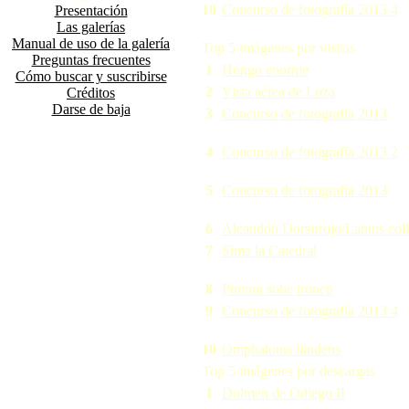
10
Concurso de fotografía 2013 4
Presentación
Las galerías
Manual de uso de la galería
Top 5 imágenes por visitas
Preguntas frecuentes
1
Hongo enorme
Cómo buscar y suscribirse
2
Vista aérea de Loza
Créditos
Darse de baja
3
Concurso de fotografía 2013
4
Concurso de fotografía 2013 2
5
Concurso de fotografía 2013
6
Alcaudón Dorsirrojo/Lanius coll
7
Sima la Catedral
8
Pintura sobe tronco
9
Concurso de fotografía 2013 4
10
Omphalotus illudens
Top 5 imágenes por descargas
1
Dolmen de Odiego II