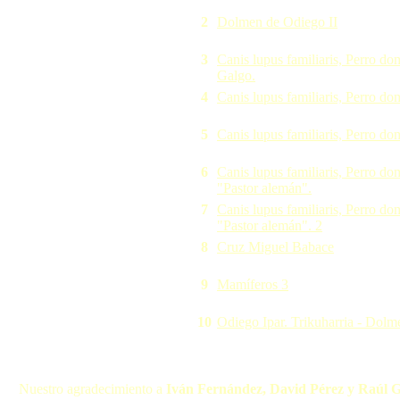
2
Dolmen de Odiego II
3
Canis lupus familiaris, Perro do
Galgo.
4
Canis lupus familiaris, Perro do
5
Canis lupus familiaris, Perro do
6
Canis lupus familiaris, Perro do
"Pastor alemán".
7
Canis lupus familiaris, Perro do
"Pastor alemán". 2
8
Cruz Miguel Babace
9
Mamíferos 3
10
Odiego Ipar. Trikuharria - Dolm
Nuestro agradecimiento a
Iván Fernández, David Pérez y Raúl 