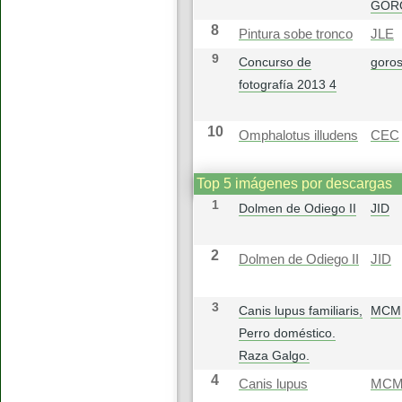
GOR
8
Pintura sobe tronco
JLE
9
Concurso de
goros
fotografía 2013 4
10
Omphalotus illudens
CEC
Top 5 imágenes por descargas
1
Dolmen de Odiego II
JID
2
Dolmen de Odiego II
JID
3
Canis lupus familiaris,
MCM
Perro doméstico.
Raza Galgo.
4
Canis lupus
MC