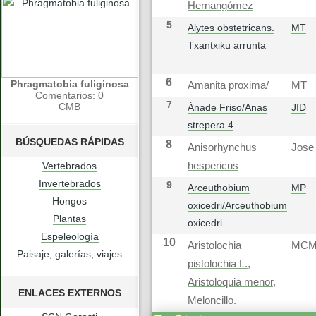
Hernangómez
5
Alytes obstetricans.
MT
Txantxiku arrunta
6
Phragmatobia fuliginosa
Amanita proxima/
MT
Comentarios: 0
7
CMB
Ánade Friso/Anas
JID
strepera 4
BÚSQUEDAS RÁPIDAS
8
Anisorhynchus
Jose
Vertebrados
hespericus
Invertebrados
9
Arceuthobium
MP
Hongos
oxicedri/Arceuthobium
Plantas
oxicedri
Espeleología
10
Aristolochia
MC
Paisaje, galerías, viajes
pistolochia L.,
Aristoloquia menor,
ENLACES EXTERNOS
Meloncillo.