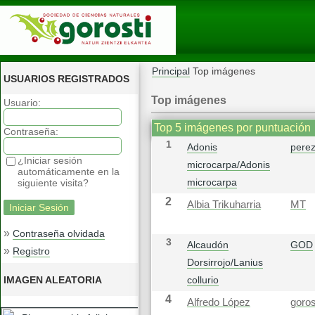
Principal
Top imágenes
USUARIOS REGISTRADOS
Top imágenes
Usuario:
Top 5 imágenes por puntuación
Contraseña:
1
Adonis
pere
¿Iniciar sesión
microcarpa/Adonis
automáticamente en la
microcarpa
siguiente visita?
2
Albia Trikuharria
MT
»
Contraseña olvidada
3
Alcaudón
GOD
»
Registro
Dorsirrojo/Lanius
IMAGEN ALEATORIA
collurio
4
Alfredo López
goros