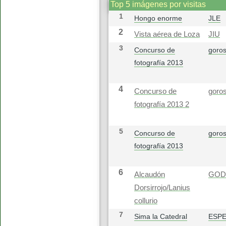
Top 5 imágenes por visitas
1
Hongo enorme
JLE
2
Vista aérea de Loza
JIU
3
Concurso de
goros
fotografía 2013
4
Concurso de
goros
fotografía 2013 2
5
Concurso de
goros
fotografía 2013
6
Alcaudón
GOD
Dorsirrojo/Lanius
collurio
7
Sima la Catedral
ESP