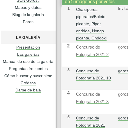
SCN Gorosti
Top 5 imágenes por votos
Mapas y datos
1
Invit
Chalciporus
Blog de la galería
piperatus/Boleto
Foros
picante, Piper
onddoa, Hongo
LA GALERÍA
picante, Onddoki
2
Presentación
Concurso de
goros
Las galerías
Fotografía 2021 2
Manual de uso de la galería
Preguntas frecuentes
3
Concurso de
goros
Cómo buscar y suscribirse
Fotografía 2021 10
Créditos
Darse de baja
4
Concurso de
goros
Fotografía 2021 3
5
Concurso de
goros
Fotografía 2021