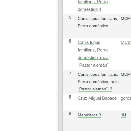
familiaris, Perro
doméstico 4
5
Canis lupus familiaris,
MCM
Perro doméstico
6
Canis lupus
MC
familiaris, Perro
doméstico, raza
"Pastor alemán".
7
Canis lupus familiaris,
MCM
Perro doméstico, raza
"Pastor alemán". 2
8
Cruz Miguel Babace
goros
9
Mamíferos 3
JIJ