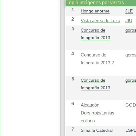
Top 5 imágenes por visitas
1
Hongo enorme
JLE
2
Vista aérea de Loza
JIU
3
Concurso de
goros
fotografía 2013
4
Concurso de
goros
fotografía 2013 2
5
Concurso de
goros
fotografía 2013
6
Alcaudón
GOD
Dorsirrojo/Lanius
collurio
7
Sima la Catedral
ESP