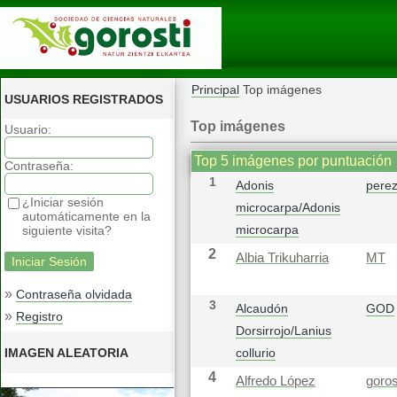
Principal
Top imágenes
USUARIOS REGISTRADOS
Top imágenes
Usuario:
Top 5 imágenes por puntuación
Contraseña:
1
Adonis
pere
¿Iniciar sesión
microcarpa/Adonis
automáticamente en la
microcarpa
siguiente visita?
2
Albia Trikuharria
MT
»
Contraseña olvidada
3
Alcaudón
GOD
»
Registro
Dorsirrojo/Lanius
IMAGEN ALEATORIA
collurio
4
Alfredo López
goros