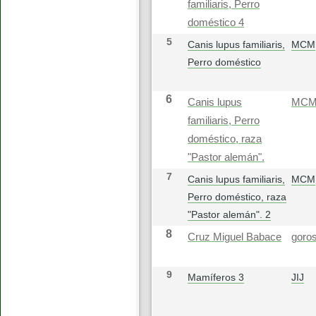
familiaris, Perro
doméstico 4
5
Canis lupus familiaris,
MCM
Perro doméstico
6
Canis lupus
MC
familiaris, Perro
doméstico, raza
"Pastor alemán".
7
Canis lupus familiaris,
MCM
Perro doméstico, raza
"Pastor alemán". 2
8
Cruz Miguel Babace
goros
9
Mamíferos 3
JIJ