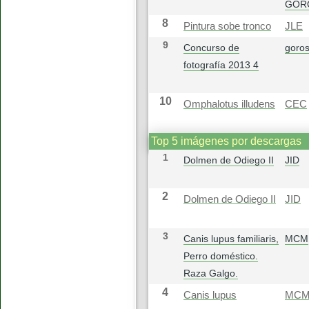
GOR
8
Pintura sobe tronco
JLE
9
Concurso de
goros
fotografía 2013 4
10
Omphalotus illudens
CEC
Top 5 imágenes por descargas
1
Dolmen de Odiego II
JID
2
Dolmen de Odiego II
JID
3
Canis lupus familiaris,
MCM
Perro doméstico.
Raza Galgo.
4
Canis lupus
MC