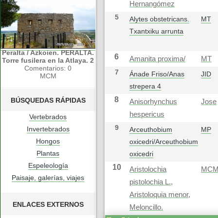
Hernangómez
5
Alytes obstetricans.
MT
Txantxiku arrunta
Peralta / Azkoien. PERALTA.
6
Amanita proxima/
MT
Torre fusilera en la Atlaya. 2
Comentarios: 0
7
Ánade Friso/Anas
JID
MCM
strepera 4
8
BÚSQUEDAS RÁPIDAS
Anisorhynchus
Jose
hespericus
Vertebrados
9
Invertebrados
Arceuthobium
MP
Hongos
oxicedri/Arceuthobium
Plantas
oxicedri
Espeleología
10
Aristolochia
MC
Paisaje, galerías, viajes
pistolochia L.,
Aristoloquia menor,
ENLACES EXTERNOS
Meloncillo.