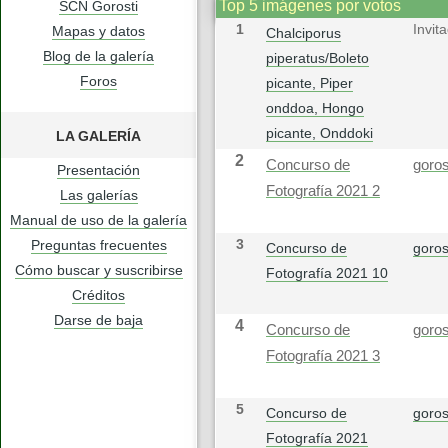
Top 5 imágenes por votos
SCN Gorosti
1
Invit
Mapas y datos
Chalciporus
Blog de la galería
piperatus/Boleto
Foros
picante, Piper
onddoa, Hongo
picante, Onddoki
LA GALERÍA
2
Concurso de
goros
Presentación
Fotografía 2021 2
Las galerías
Manual de uso de la galería
3
Preguntas frecuentes
Concurso de
goros
Cómo buscar y suscribirse
Fotografía 2021 10
Créditos
Darse de baja
4
Concurso de
goros
Fotografía 2021 3
5
Concurso de
goros
Fotografía 2021