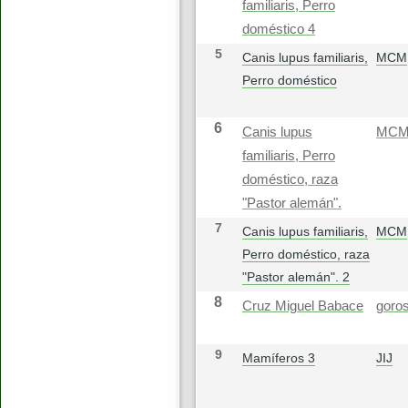
familiaris, Perro
doméstico 4
5
Canis lupus familiaris,
MCM
Perro doméstico
6
Canis lupus
MC
familiaris, Perro
doméstico, raza
"Pastor alemán".
7
Canis lupus familiaris,
MCM
Perro doméstico, raza
"Pastor alemán". 2
8
Cruz Miguel Babace
goros
9
Mamíferos 3
JIJ