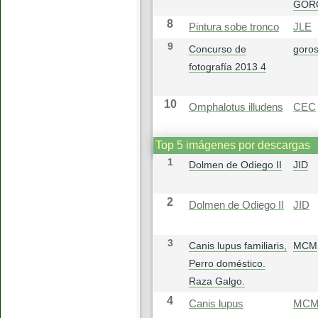
GOR
8
Pintura sobe tronco
JLE
9
Concurso de
goros
fotografía 2013 4
10
Omphalotus illudens
CEC
Top 5 imágenes por descargas
1
Dolmen de Odiego II
JID
2
Dolmen de Odiego II
JID
3
Canis lupus familiaris,
MCM
Perro doméstico.
Raza Galgo.
4
Canis lupus
MC