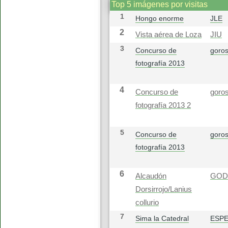
Top 5 imágenes por visitas
1
Hongo enorme
JLE
2
Vista aérea de Loza
JIU
3
Concurso de
goros
fotografía 2013
4
Concurso de
goros
fotografía 2013 2
5
Concurso de
goros
fotografía 2013
6
Alcaudón
GOD
Dorsirrojo/Lanius
collurio
7
Sima la Catedral
ESP