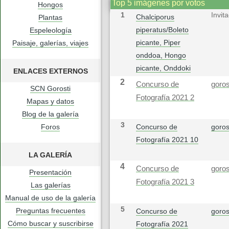
Top 5 imágenes por votos
Hongos
1
Invit
Chalciporus
Plantas
piperatus/Boleto
Espeleología
picante, Piper
Paisaje, galerías, viajes
onddoa, Hongo
picante, Onddoki
ENLACES EXTERNOS
2
Concurso de
goros
SCN Gorosti
Fotografía 2021 2
Mapas y datos
Blog de la galería
3
Foros
Concurso de
goros
Fotografía 2021 10
LA GALERÍA
4
Concurso de
goros
Presentación
Fotografía 2021 3
Las galerías
Manual de uso de la galería
5
Preguntas frecuentes
Concurso de
goros
Cómo buscar y suscribirse
Fotografía 2021