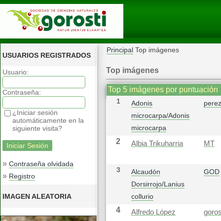
Principal
Top imágenes
USUARIOS REGISTRADOS
Top imágenes
Usuario:
Top 5 imágenes por puntuación
Contraseña:
1
Adonis
pere
¿Iniciar sesión
microcarpa/Adonis
automáticamente en la
microcarpa
siguiente visita?
2
Albia Trikuharria
MT
»
Contraseña olvidada
3
Alcaudón
GOD
»
Registro
Dorsirrojo/Lanius
IMAGEN ALEATORIA
collurio
4
Alfredo López
goros