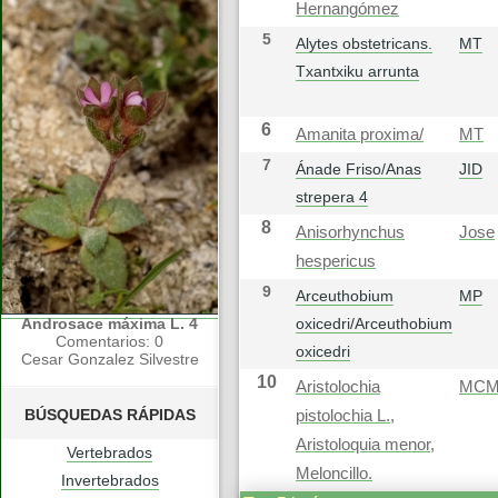
Hernangómez
5
Alytes obstetricans.
MT
Txantxiku arrunta
6
Amanita proxima/
MT
7
Ánade Friso/Anas
JID
strepera 4
8
Anisorhynchus
Jose
hespericus
9
Arceuthobium
MP
Androsace máxima L. 4
oxicedri/Arceuthobium
Comentarios: 0
oxicedri
Cesar Gonzalez Silvestre
10
Aristolochia
MC
BÚSQUEDAS RÁPIDAS
pistolochia L.,
Aristoloquia menor,
Vertebrados
Meloncillo.
Invertebrados