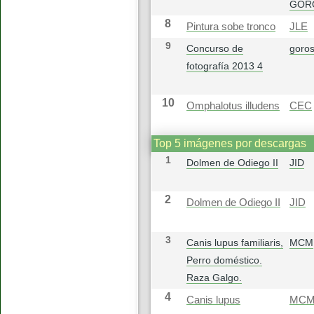
GOR
8
Pintura sobe tronco
JLE
9
Concurso de
goros
fotografía 2013 4
10
Omphalotus illudens
CEC
Top 5 imágenes por descargas
1
Dolmen de Odiego II
JID
2
Dolmen de Odiego II
JID
3
Canis lupus familiaris,
MCM
Perro doméstico.
Raza Galgo.
4
Canis lupus
MC