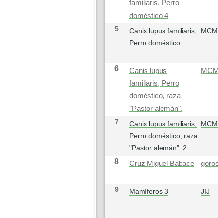
familiaris, Perro
doméstico 4
5
Canis lupus familiaris,
MCM
Perro doméstico
6
Canis lupus
MC
familiaris, Perro
doméstico, raza
"Pastor alemán".
7
Canis lupus familiaris,
MCM
Perro doméstico, raza
"Pastor alemán". 2
8
Cruz Miguel Babace
goros
9
Mamíferos 3
JIJ