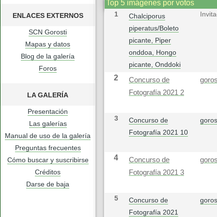
Top 5 imágenes por votos
1
Invit
ENLACES EXTERNOS
Chalciporus
piperatus/Boleto
SCN Gorosti
picante, Piper
Mapas y datos
onddoa, Hongo
Blog de la galería
picante, Onddoki
Foros
2
Concurso de
goros
Fotografía 2021 2
LA GALERÍA
Presentación
3
Concurso de
goros
Las galerías
Fotografía 2021 10
Manual de uso de la galería
Preguntas frecuentes
4
Cómo buscar y suscribirse
Concurso de
goros
Créditos
Fotografía 2021 3
Darse de baja
5
Concurso de
goros
Fotografía 2021