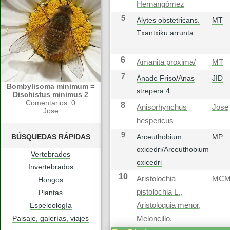
Hernangómez
5
Alytes obstetricans.
MT
Txantxiku arrunta
6
Amanita proxima/
MT
7
Ánade Friso/Anas
JID
Bombylisoma minimum =
strepera 4
Dischistus minimus 2
Comentarios: 0
8
Anisorhynchus
Jose
Jose
hespericus
9
BÚSQUEDAS RÁPIDAS
Arceuthobium
MP
oxicedri/Arceuthobium
Vertebrados
oxicedri
Invertebrados
10
Aristolochia
MC
Hongos
pistolochia L.,
Plantas
Espeleología
Aristoloquia menor,
Paisaje, galerías, viajes
Meloncillo.