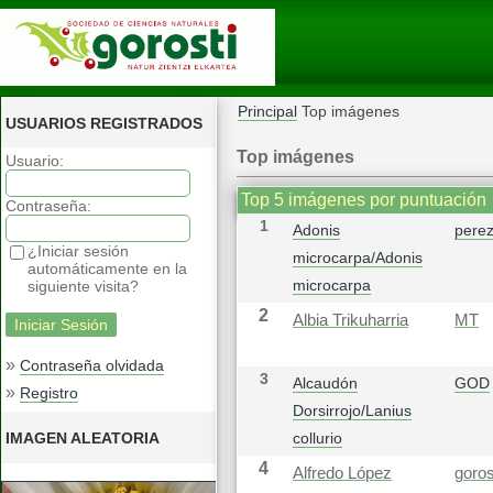
Principal
Top imágenes
USUARIOS REGISTRADOS
Top imágenes
Usuario:
Top 5 imágenes por puntuación
Contraseña:
1
Adonis
pere
¿Iniciar sesión
microcarpa/Adonis
automáticamente en la
microcarpa
siguiente visita?
2
Albia Trikuharria
MT
»
Contraseña olvidada
3
Alcaudón
GOD
»
Registro
Dorsirrojo/Lanius
IMAGEN ALEATORIA
collurio
4
Alfredo López
goros