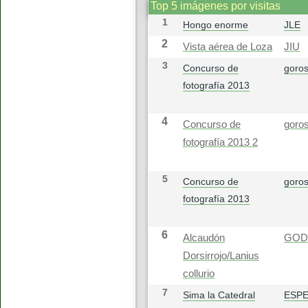
Top 5 imágenes por visitas
1
Hongo enorme
JLE
2
Vista aérea de Loza
JIU
3
Concurso de
goros
fotografía 2013
4
Concurso de
goros
fotografía 2013 2
5
Concurso de
goros
fotografía 2013
6
Alcaudón
GOD
Dorsirrojo/Lanius
collurio
7
Sima la Catedral
ESP