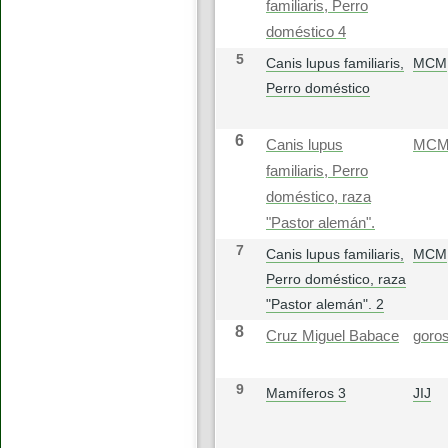
familiaris, Perro
doméstico 4
5
Canis lupus familiaris,
MCM
Perro doméstico
6
Canis lupus
MC
familiaris, Perro
doméstico, raza
"Pastor alemán".
7
Canis lupus familiaris,
MCM
Perro doméstico, raza
"Pastor alemán". 2
8
Cruz Miguel Babace
goros
9
Mamíferos 3
JIJ