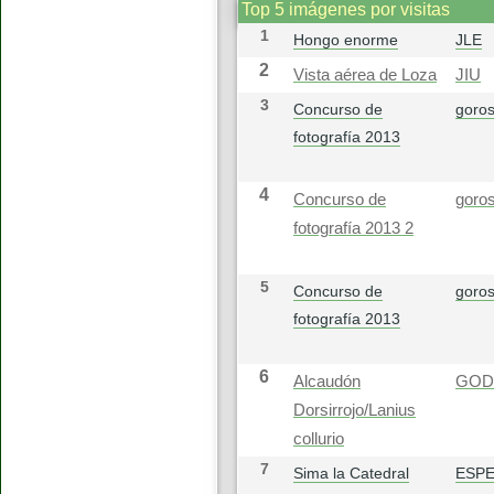
Top 5 imágenes por visitas
1
Hongo enorme
JLE
2
Vista aérea de Loza
JIU
3
Concurso de
goros
fotografía 2013
4
Concurso de
goros
fotografía 2013 2
5
Concurso de
goros
fotografía 2013
6
Alcaudón
GOD
Dorsirrojo/Lanius
collurio
7
Sima la Catedral
ESP