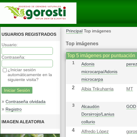
Principal
Top imágenes
USUARIOS REGISTRADOS
Top imágenes
Usuario:
Top 5 imágenes por puntuación
Contraseña:
1
Adonis
pere
¿Iniciar sesión
microcarpa/Adonis
automáticamente en la
microcarpa
siguiente visita?
2
Albia Trikuharria
MT
»
Contraseña olvidada
3
Alcaudón
GOD
»
Registro
Dorsirrojo/Lanius
IMAGEN ALEATORIA
collurio
4
Alfredo López
goros