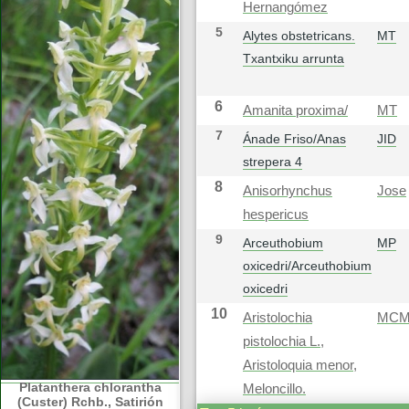
Hernangómez
5
Alytes obstetricans.
MT
Txantxiku arrunta
6
Amanita proxima/
MT
7
Ánade Friso/Anas
JID
strepera 4
8
Anisorhynchus
Jose
hespericus
9
Arceuthobium
MP
oxicedri/Arceuthobium
oxicedri
10
Aristolochia
MC
pistolochia L.,
Aristoloquia menor,
Platanthera chlorantha
Meloncillo.
(Custer) Rchb., Satirión