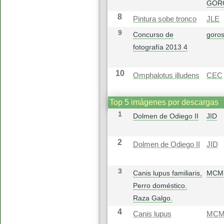
GOR
8
Pintura sobe tronco
JLE
9
Concurso de
goros
fotografía 2013 4
10
Omphalotus illudens
CEC
Top 5 imágenes por descargas
1
Dolmen de Odiego II
JID
2
Dolmen de Odiego II
JID
3
Canis lupus familiaris,
MCM
Perro doméstico.
Raza Galgo.
4
Canis lupus
MC