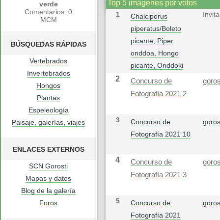
Top 5 imágenes por votos
verde
Comentarios: 0
1
Invit
Chalciporus
MCM
piperatus/Boleto
picante, Piper
BÚSQUEDAS RÁPIDAS
onddoa, Hongo
Vertebrados
picante, Onddoki
Invertebrados
2
Concurso de
goros
Hongos
Fotografía 2021 2
Plantas
Espeleología
3
Concurso de
goros
Paisaje, galerías, viajes
Fotografía 2021 10
ENLACES EXTERNOS
4
Concurso de
goros
SCN Gorosti
Fotografía 2021 3
Mapas y datos
Blog de la galería
5
Foros
Concurso de
goros
Fotografía 2021